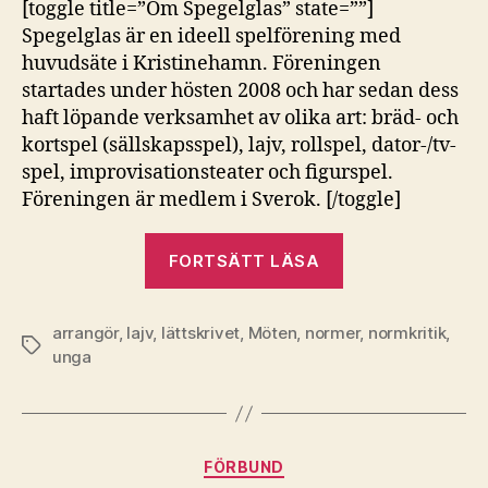
[toggle title=”Om Spegelglas” state=””]
Spegelglas är en ideell spelförening med
huvudsäte i Kristinehamn. Föreningen
startades under hösten 2008 och har sedan dess
haft löpande verksamhet av olika art: bräd- och
kortspel (sällskapsspel), lajv, rollspel, dator-/tv-
spel, improvisationsteater och figurspel.
Föreningen är medlem i Sverok. [/toggle]
”Spegelglas”
FORTSÄTT LÄSA
arrangör
,
lajv
,
lättskrivet
,
Möten
,
normer
,
normkritik
,
Etiketter
unga
Kategorier
FÖRBUND