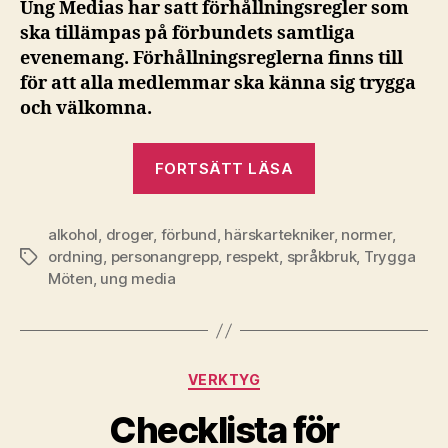
Ung Medias har satt förhållningsregler som
ska tillämpas på förbundets samtliga
evenemang. Förhållningsreglerna finns till
för att alla medlemmar ska känna sig trygga
och välkomna.
”Förhållningsre
FORTSÄTT LÄSA
vid
evenemang”
alkohol
,
droger
,
förbund
,
härskartekniker
,
normer
,
ordning
,
personangrepp
,
respekt
,
språkbruk
,
Trygga
Etiketter
Möten
,
ung media
Kategorier
VERKTYG
Checklista för