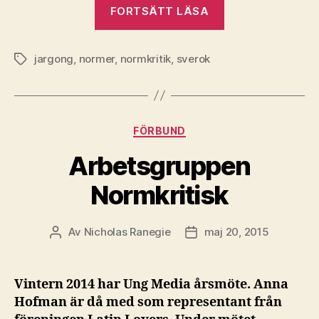
”Jargongspelet”
FORTSÄTT LÄSA
jargong
,
normer
,
normkritik
,
sverok
Etiketter
Kategorier
FÖRBUND
Arbetsgruppen
Normkritisk
Av
Nicholas Ranegie
maj 20, 2015
Inläggsförfattare
Inläggsdatum
Vintern 2014 har Ung Media årsmöte. Anna
Hofman är då med som representant från