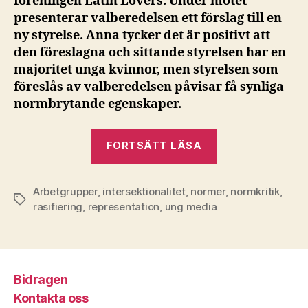
föreningen Latin Lovers. Under mötet
presenterar valberedelsen ett förslag till en
ny styrelse. Anna tycker det är positivt att
den föreslagna och sittande styrelsen har en
majoritet unga kvinnor, men styrelsen som
föreslås av valberedelsen påvisar få synliga
normbrytande egenskaper.
”Arbetsgruppe
FORTSÄTT LÄSA
Normkritisk”
Arbetgrupper
,
intersektionalitet
,
normer
,
normkritik
,
Etiketter
rasifiering
,
representation
,
ung media
Bidragen
Kontakta oss