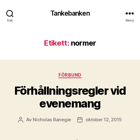
Tankebanken
Sök
Meny
Etikett:
normer
Kategorier
FÖRBUND
Förhållningsregler vid
evenemang
Av
Nicholas Ranegie
oktober 12, 2015
Inläggsförfattare
Inläggsdatum