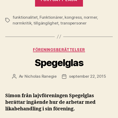
för
tillgängliga
funktionalitet
,
Funktionärer
,
kongress
,
möten
normer
,
Etiketter
normkritik
,
tillgänglighet
,
transpersoner
09:
Mötesformer”
Kategorier
FÖRENINGSBERÄTTELSER
Spegelglas
Av
Nicholas Ranegie
september 22, 2015
Inläggsförfattare
Inläggsdatum
Simon från lajvföreningen Spegelglas
berättar ingående hur de arbetar med
likabehandling i sin förening.