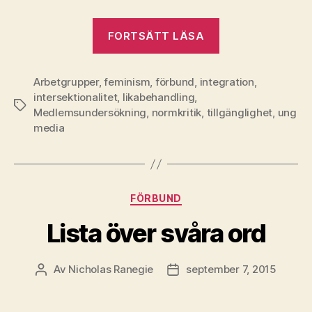
”Ung
FORTSÄTT LÄSA
Medias
likabehandling
Arbetgrupper
,
feminism
,
förbund
,
integration
2015/2016”
,
intersektionalitet
,
likabehandling
,
Etiketter
Medlemsundersökning
,
normkritik
,
tillgänglighet
,
ung
media
Kategorier
FÖRBUND
Lista över svåra ord
Av
Nicholas Ranegie
september 7, 2015
Inläggsförfattare
Inläggsdatum