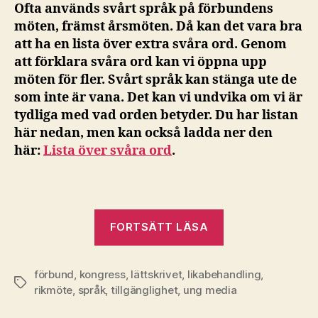
Ofta används svårt språk på förbundens
möten, främst årsmöten. Då kan det vara bra
att ha en lista över extra svåra ord. Genom
att förklara svåra ord kan vi öppna upp
möten för fler. Svårt språk kan stänga ute de
som inte är vana. Det kan vi undvika om vi är
tydliga med vad orden betyder. Du har listan
här nedan, men kan också ladda ner den
här:
Lista över svåra ord
.
”Lista
FORTSÄTT LÄSA
över
svåra
förbund
,
kongress
,
lättskrivet
,
likabehandling
ord”
,
Etiketter
rikmöte
,
språk
,
tillgänglighet
,
ung media