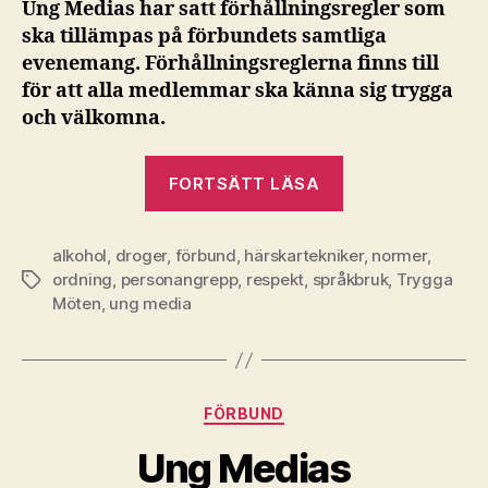
Ung Medias har satt förhållningsregler som
ska tillämpas på förbundets samtliga
evenemang. Förhållningsreglerna finns till
för att alla medlemmar ska känna sig trygga
och välkomna.
”Förhållningsre
FORTSÄTT LÄSA
vid
evenemang”
alkohol
,
droger
,
förbund
,
härskartekniker
,
normer
,
ordning
,
personangrepp
,
respekt
,
språkbruk
,
Trygga
Etiketter
Möten
,
ung media
Kategorier
FÖRBUND
Ung Medias