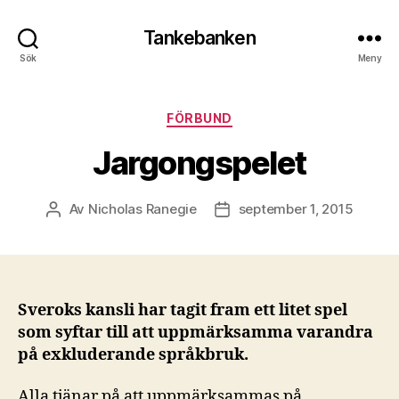
Tankebanken
Sök
Meny
Kategorier
FÖRBUND
Jargongspelet
Av
Nicholas Ranegie
september 1, 2015
Inläggsförfattare
Inläggsdatum
Sveroks kansli har tagit fram ett litet spel
som syftar till att uppmärksamma varandra
på exkluderande språkbruk.
Alla tjänar på att uppmärksammas på