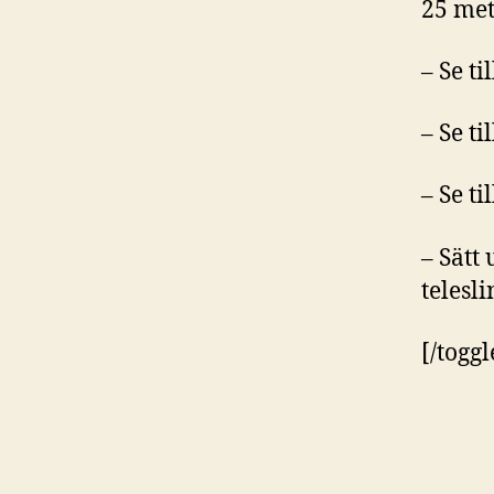
25 met
– Se t
– Se t
– Se ti
– Sätt
telesl
[/toggl