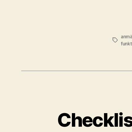
anmä
Etiketter
funk
Checklis