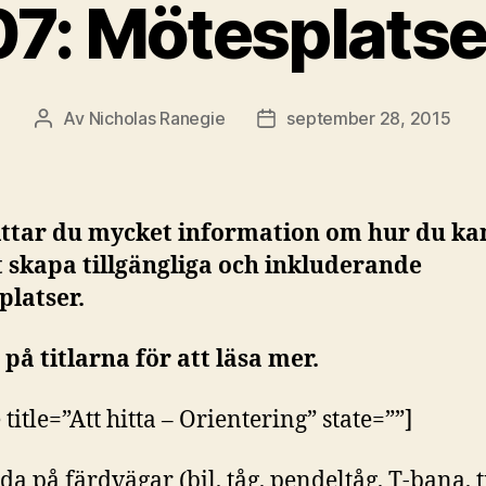
07: Mötesplatse
Av
Nicholas Ranegie
september 28, 2015
Inläggsförfattare
Inläggsdatum
ittar du mycket information om hur du ka
t skapa tillgängliga och inkluderande
platser.
 på titlarna för att läsa mer.
 title=”Att hitta – Orientering” state=””]
da på färdvägar (bil, tåg, pendeltåg, T-bana, t