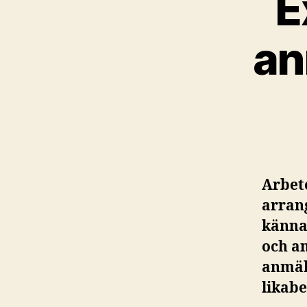
E
an
Arbet
arrang
känna
och a
anmäl
likab