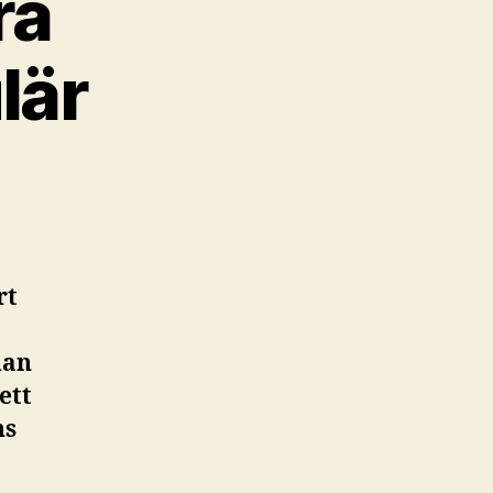
ra
lär
rt
dan
ett
ns