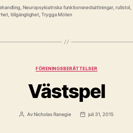
möten
ehandling
,
Neuropsykiatriska funktionsnedsättningar
,
rullstol
,
rhet
,
tillgänglighet
,
Trygga Möten
07:
Mötesplatse
Kategorier
FÖRENINGSBERÄTTELSER
Västspel
Av
Nicholas Ranegie
juli 31, 2015
Inläggsförfattare
Inläggsdatum