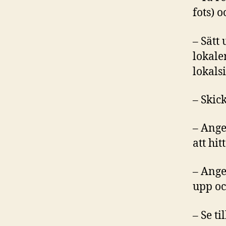
fots) 
– Sätt
lokale
lokals
– Skic
– Ange
att hitt
– Ange
upp oc
– Se t