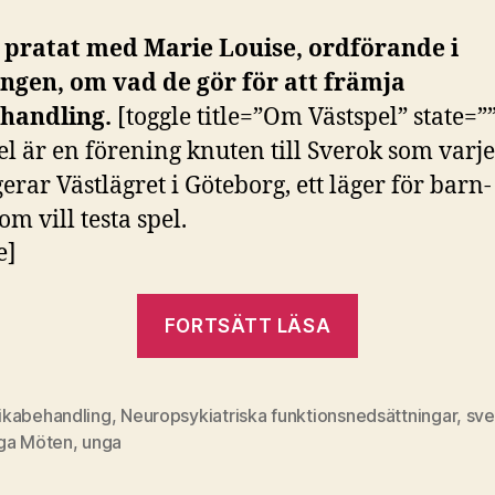
 pratat med Marie Louise, ordförande i
ngen, om vad de gör för att främja
ehandling.
[toggle title=”Om Västspel” state=”
el är en förening knuten till Sverok som varje
erar Västlägret i Göteborg, ett läger för barn-
m vill testa spel.
e]
”Västspel”
FORTSÄTT LÄSA
likabehandling
,
Neuropsykiatriska funktionsnedsättningar
,
sve
ga Möten
,
unga