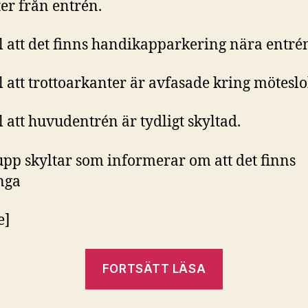
er från entrén.
ill att det finns handikapparkering nära entré
ill att trottoarkanter är avfasade kring mötesl
ll att huvudentrén är tydligt skyltad.
 upp skyltar som informerar om att det finns
inga
e]
”Checklista
FORTSÄTT LÄSA
för
tillgängliga