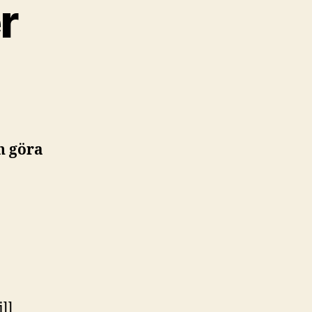
r
n göra
ill