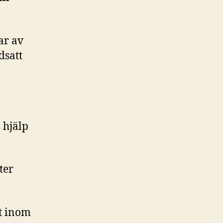
ar av
dsatt
 hjälp
ter
st inom