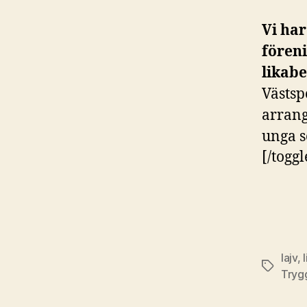
Vi har
föreni
likab
Västsp
arrang
unga so
[/toggl
lajv
,
Etiketter
Tryg