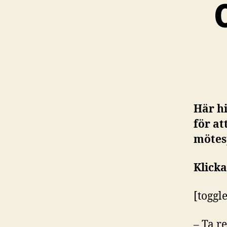
Här h
för at
mötes
Klicka
[toggle
– Ta re