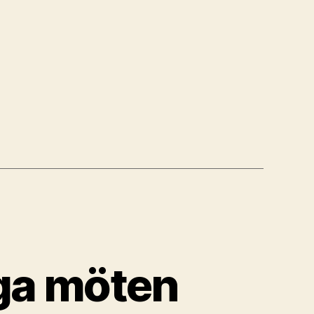
formulär”
iga möten