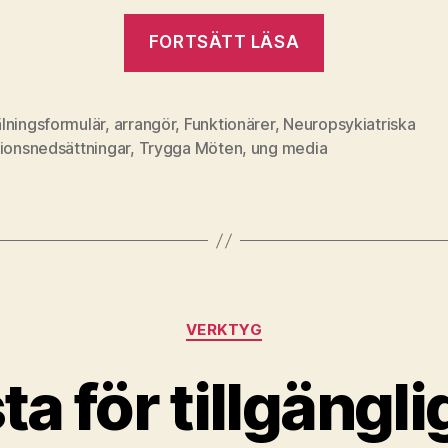
”Exempel
FORTSÄTT LÄSA
på
ett
bra
lningsformulär
,
arrangör
,
Funktionärer
,
Neuropsykiatriska
tionsnedsättningar
,
Trygga Möten
,
ung media
anmälnings
Kategorier
VERKTYG
ta för tillgängl