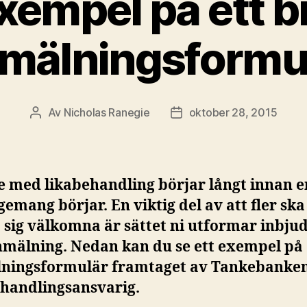
xempel på ett b
mälningsformu
Av
Nicholas Ranegie
oktober 28, 2015
Inläggsförfattare
Inläggsdatum
e med likabehandling börjar långt innan e
emang börjar. En viktig del av att fler ska
 sig välkomna är sättet ni utformar inbju
nmälning. Nedan kan du se ett exempel på 
ningsformulär framtaget av Tankebanke
ehandlingsansvarig.