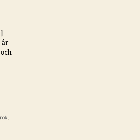
”]
 år
 och
rok
,