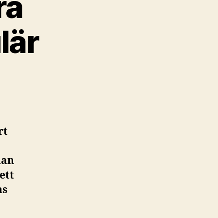
ra
lär
rt
dan
ett
ns