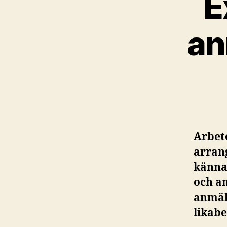
E
an
Arbet
arrang
känna
och a
anmäl
likab