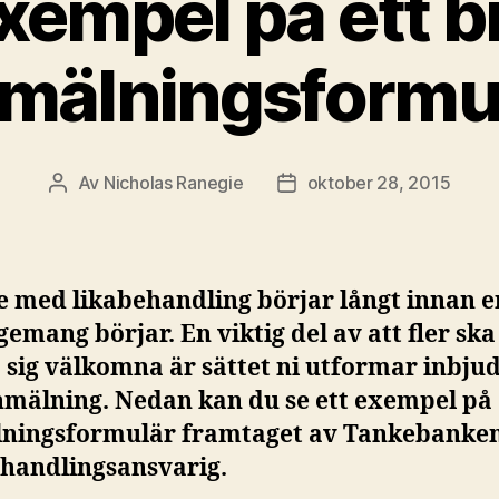
xempel på ett b
mälningsformu
Av
Nicholas Ranegie
oktober 28, 2015
Inläggsförfattare
Inläggsdatum
e med likabehandling börjar långt innan e
emang börjar. En viktig del av att fler ska
 sig välkomna är sättet ni utformar inbju
nmälning. Nedan kan du se ett exempel på 
ningsformulär framtaget av Tankebanke
ehandlingsansvarig.