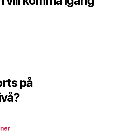
m vill komma igång
orts på
ivå?
aner