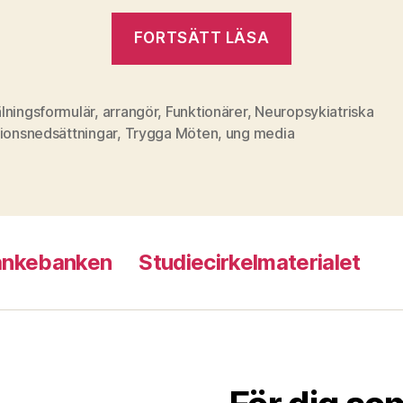
”Exempel
FORTSÄTT LÄSA
på
ett
bra
lningsformulär
,
arrangör
,
Funktionärer
,
Neuropsykiatriska
tionsnedsättningar
,
Trygga Möten
,
ung media
anmälnings
ankebanken
Studiecirkelmaterialet