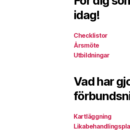
För dig so
idag!
Checklistor
Årsmöte
Utbildningar
Vad har gj
förbundsn
Kartläggning
Likabehandlingspl