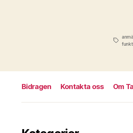
anmä
Etiketter
funk
Bidragen
Kontakta oss
Om T