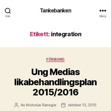
Tankebanken
Sök
Meny
Etikett:
integration
Kategorier
FÖRBUND
Ung Medias
likabehandlingsplan
2015/2016
Av
Nicholas Ranegie
oktober 12, 2015
Inläggsförfattare
Inläggsdatum