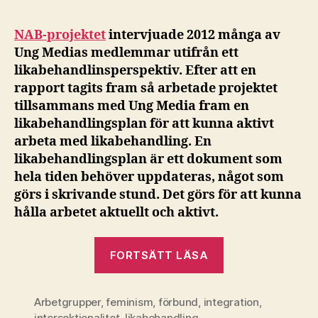
NAB-projektet
intervjuade 2012 många av
Ung Medias medlemmar utifrån ett
likabehandlinsperspektiv. Efter att en
rapport tagits fram så arbetade projektet
tillsammans med Ung Media fram en
likabehandlingsplan för att kunna aktivt
arbeta med likabehandling. En
likabehandlingsplan är ett dokument som
hela tiden behöver uppdateras, något som
görs i skrivande stund. Det görs för att kunna
hålla arbetet aktuellt och aktivt.
”Ung
FORTSÄTT LÄSA
Medias
likabehandling
Arbetgrupper
,
feminism
,
förbund
,
integration
2015/2016”
,
intersektionalitet
,
likabehandling
,