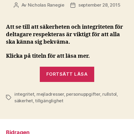
Av
Nicholas Ranegie
september 28, 2015
Inläggsförfattare
Inläggsdatum
Att se till att säkerheten och integriteten för
deltagare respekteras är viktigt för att alla
ska känna sig bekväma.
Klicka på titeln för att läsa mer.
”Checklista
FORTSÄTT LÄSA
för
tillgängliga
integritet
,
mejladresser
,
personuppgifter
möten
,
rullstol
,
Etiketter
säkerhet
,
tillgänglighet
02:
Deltagarnas
säkerhet
och
Bidragen