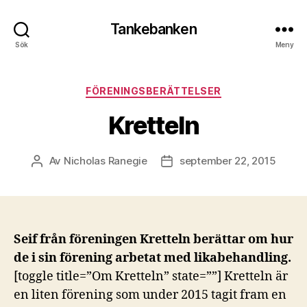
Tankebanken
Sök
Meny
Kategorier
FÖRENINGSBERÄTTELSER
Kretteln
Av
Nicholas Ranegie
september 22, 2015
Inläggsförfattare
Inläggsdatum
Seif från föreningen Kretteln berättar om hur
de i sin förening arbetat med likabehandling.
[toggle title=”Om Kretteln” state=””] Kretteln är
en liten förening som under 2015 tagit fram en