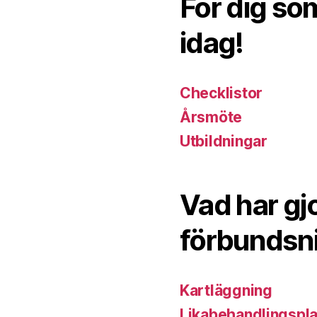
För dig so
idag!
Checklistor
Årsmöte
Utbildningar
Vad har gj
förbundsn
Kartläggning
Likabehandlingspl