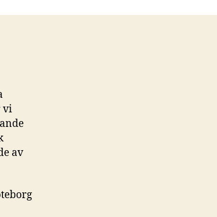
a
 vi
gande
k
de av
teborg