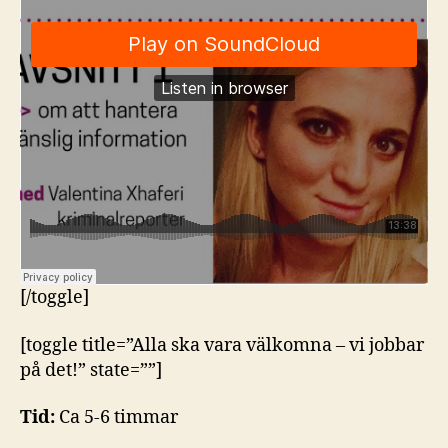
[/toggle]
[toggle title=”Alla ska vara välkomna – vi jobbar
på det!” state=””]
Tid:
C
a 5-6 timmar